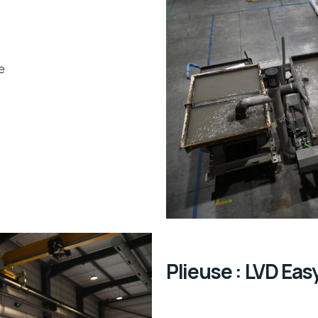
e
Plieuse : LVD Eas